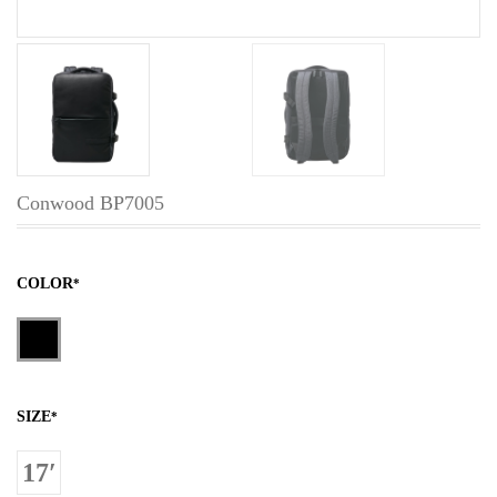
Conwood BP7005
COLOR
*
SIZE
*
17′